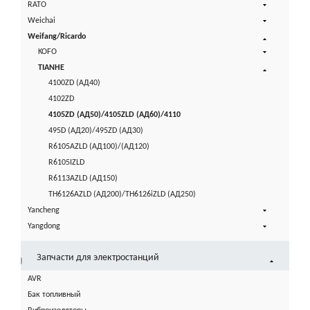
RATO
Weichai
Weifang/Ricardo
KOFO
TIANHE
4100ZD (АД40)
4102ZD
4105ZD (АД50)/4105ZLD (АД60)/4110
495D (АД20)/495ZD (АД30)
R6105AZLD (АД100)/(АД120)
R6105IZLD
R6113AZLD (АД150)
TH6126AZLD (АД200)/TH6126iZLD (АД250)
Yancheng
Yangdong
Запчасти для электростанций
AVR
Бак топливный