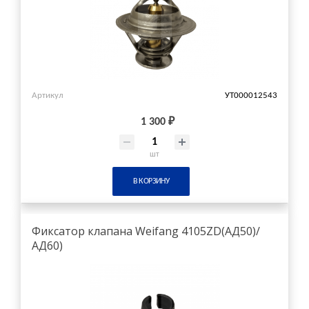
Артикул
УТ000012543
1 300 ₽
шт
В КОРЗИНУ
Фиксатор клапана Weifang 4105ZD(АД50)/
АД60)