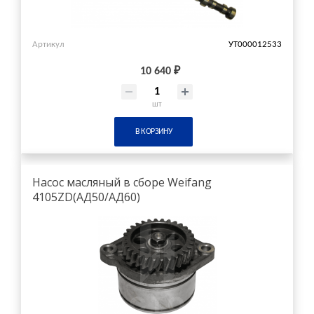
Артикул
УТ000012533
10 640 ₽
шт
В КОРЗИНУ
Насос масляный в сборе Weifang
4105ZD(АД50/АД60)