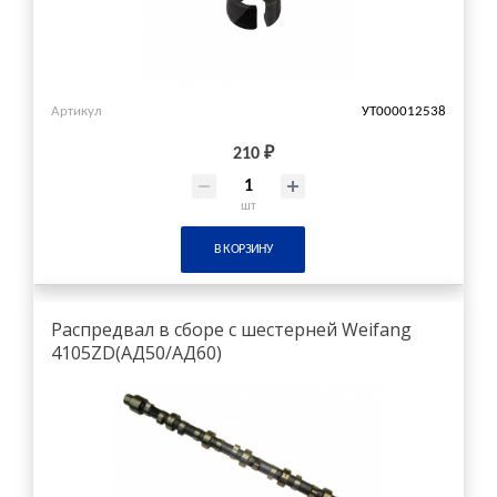
Артикул
УТ000012538
210 ₽
шт
В КОРЗИНУ
Распредвал в сборе с шестерней Weifang
4105ZD(АД50/АД60)