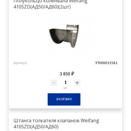
Полукольцо коленвала Weifang
4105ZD(АД50/АД60)(2шт)
Артикул
УТ000012561
3 850 ₽
шт
В КОРЗИНУ
Штанга толкателя клапанов Weifang
4105ZD(АД50/АД60)