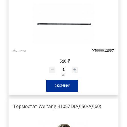
Артикул
УТ000012557
510 ₽
шт
В КОРЗИНУ
Термостат Weifang 4105ZD(АД50/АД60)