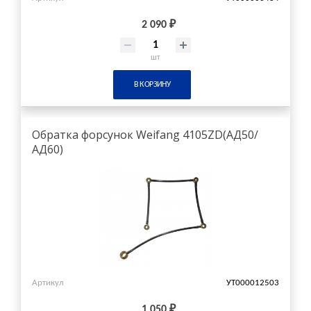
2 090 ₽
шт
В КОРЗИНУ
Обратка форсунок Weifang 4105ZD(АД50/
АД60)
Артикул
УТ000012503
1 050 ₽