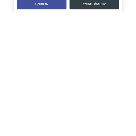
Принять
Узнать больше
Наши контакты
8-800-555-35-15
info@zavod-istok.ru
Екатеринбург,