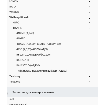
LONCIN
RATO
Weichai
Weifang/Ricardo
KOFO
TIANHE
4100ZD (АД40)
4102ZD
4105ZD (АД50)/4105ZLD (АД60)/4110
495D (АД20)/495ZD (АД30)
R6105AZLD (АД100)/(АД120)
R6105IZLD
R6113AZLD (АД150)
TH6126AZLD (АД200)/TH6126iZLD (АД250)
Yancheng
Yangdong
Запчасти для электростанций
AVR