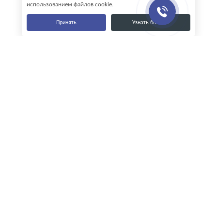
использованием файлов cookie.
Принять
Узнать больше
Наши контакты
8-800-555-35-15
info@zavod-istok.ru
Екатеринбург,
пос. Прохладный, ул. Весовая, 4