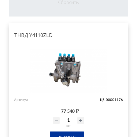
ТНВД Y4110ZLD
Артикул
ЦБ-00001176
77 540 ₽
шт