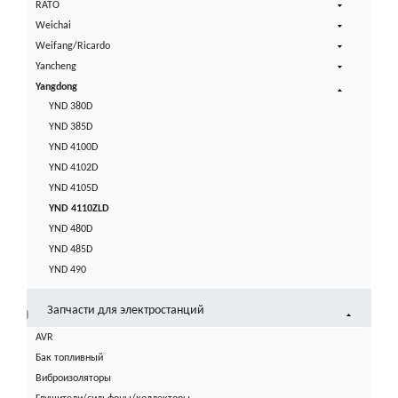
RATO
Weichai
Weifang/Ricardo
Yancheng
Yangdong
YND 380D
YND 385D
YND 4100D
YND 4102D
YND 4105D
YND 4110ZLD
YND 480D
YND 485D
YND 490
Запчасти для электростанций
AVR
Бак топливный
Виброизоляторы