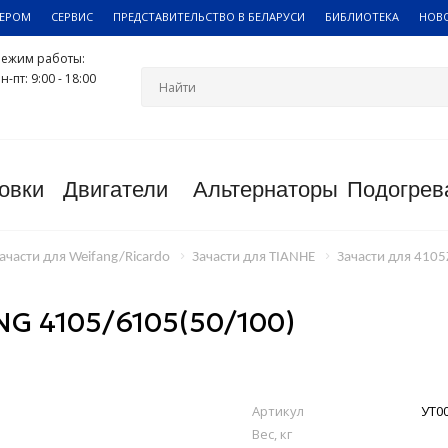
ЛЕРОМ
СЕРВИС
ПРЕДСТАВИТЕЛЬСТВО В БЕЛАРУСИ
БИБЛИОТЕКА
НОВ
Режим работы:
н-пт: 9:00 - 18:00
овки
Двигатели
Альтернаторы
Подогрев
ачасти для Weifang/Ricardo
Зачасти для TIANHE
Зачасти для 410
 4105/6105(50/100)
Артикул
УТ0
Вес, кг