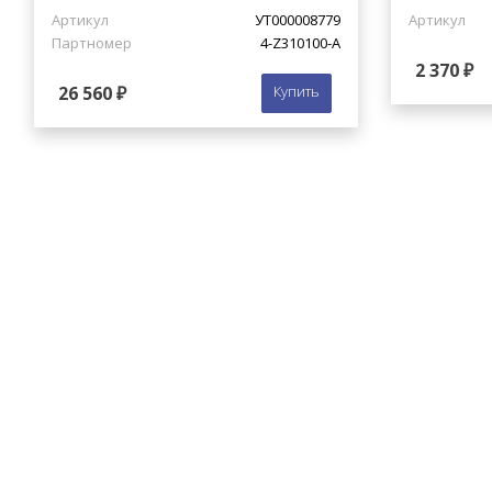
Артикул
УТ000008779
Артикул
Партномер
4-Z310100-A
2 370 ₽
26 560 ₽
Купить