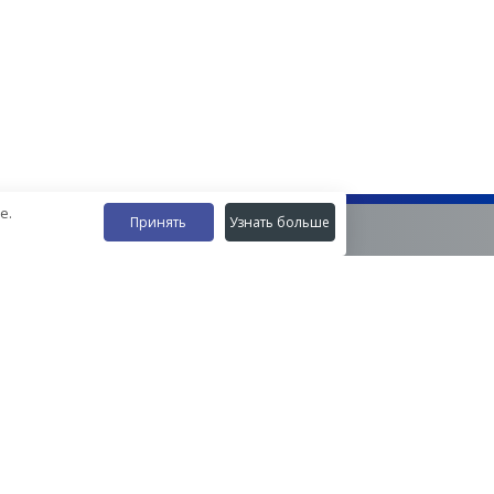
е.
Принять
Узнать больше
Наши контакты
8-800-555-35-15
info@zavod-istok.ru
Екатеринбург,
пос. Прохладный, ул. Весовая, 4