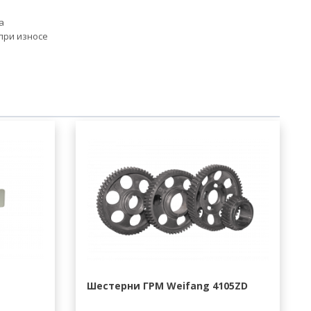
а
при износе
Шестерни ГРМ Weifang 4105ZD