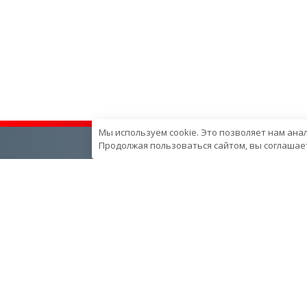
Мы используем cookie. Это позволяет нам ана
Продолжая пользоваться сайтом, вы соглашает
О компании
Наша продукция
О компании
Генераторные установки
Вехи развития компании
Промышленные
Контроль качества
Портативные
продукции в компании
Спецпредложения
Ресурcы и производство
Запчасти
Сотрудники