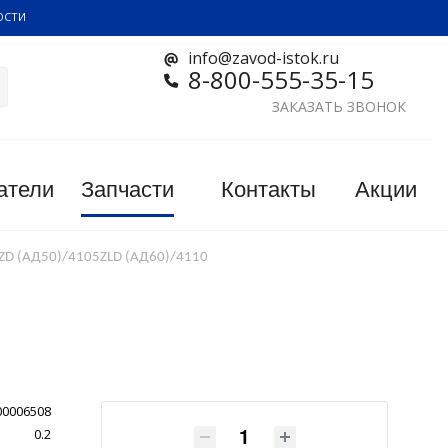
ОСТИ
info@zavod-istok.ru
8-800-555-35-15
ЗАКАЗАТЬ ЗВОНОК
атели
Запчасти
Контакты
Акции
5ZD (АД50)/4105ZLD (АД60)/4110
00006508
0.2