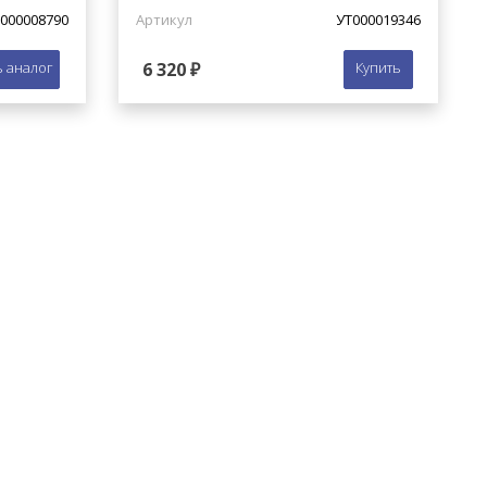
000008790
Артикул
УТ000019346
 аналог
6 320 ₽
Купить