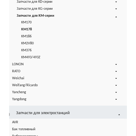
Запчасти для KD-серии
Запчасти для KG-серии
Запчасти для KM-серии
KM170
KM178
KM186
KM2V80
KM376
KM493/493Z
LONCIN
RATO
Weichai
Weifang/Ricardo
Yancheng
Yangdong
Запчасти для электростанций
AVR
Бак топливный