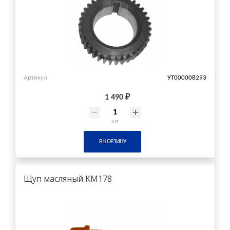
Артикул
УТ000008293
1 490 ₽
шт
В КОРЗИНУ
Щуп масляный KМ178