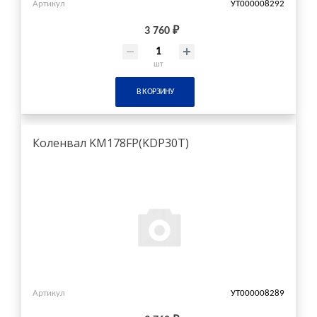
Артикул
УТ000008292
3 760 ₽
шт
В КОРЗИНУ
Коленвал KM178FP(KDP30Т)
Артикул
УТ000008289