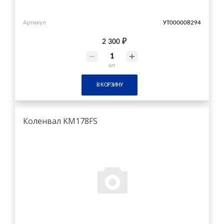
Артикул
УТ000008294
2 300 ₽
шт
В КОРЗИНУ
Коленвал KM178FS