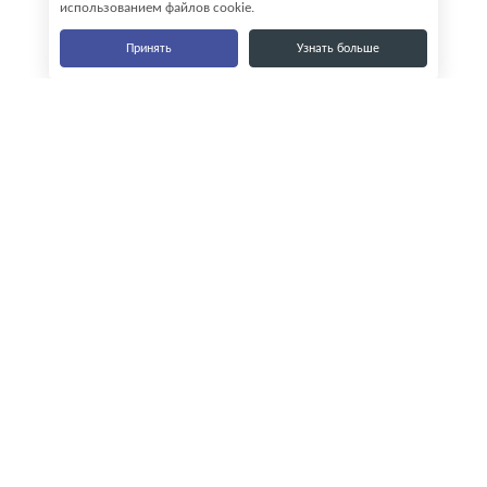
использованием файлов cookie.
Принять
Узнать больше
Наши контакты
8-800-555-35-15
info@zavod-istok.ru