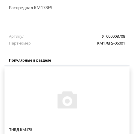
Распредвал KM178FS
Артикул
УТ000008708
Партномер
KM178FS-06001
Популярные в разделе
ТНВД KM178