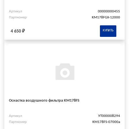
Артикул
00000000455
Партномер
KM178FGX-12000
КУПИТЬ
4 650 ₽
Оснастка воздушного фильтра KM178FS
Артикул
УТ000008294
Партномер
KM178FS-07000a