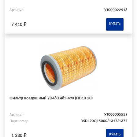
Артикул
УТ000022518
КУПИТЬ
7 410 ₽
Фильтр воздушный YD480-485-490 (HD10-20)
Артикул
УТ000005559
Партномер
YSD490Q15000/1317/1377
КУПИТЬ
1 330 ₽