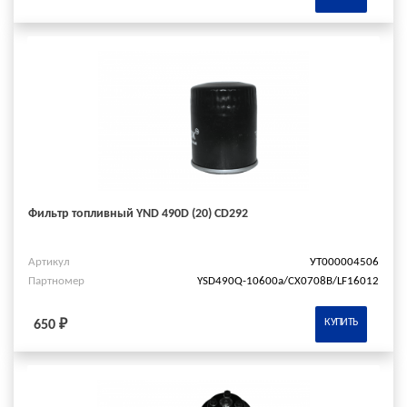
Фильтр топливный YND 490D (20) CD292
Артикул
УТ000004506
Партномер
YSD490Q-10600a/СХ0708В/LF16012
КУПИТЬ
650 ₽