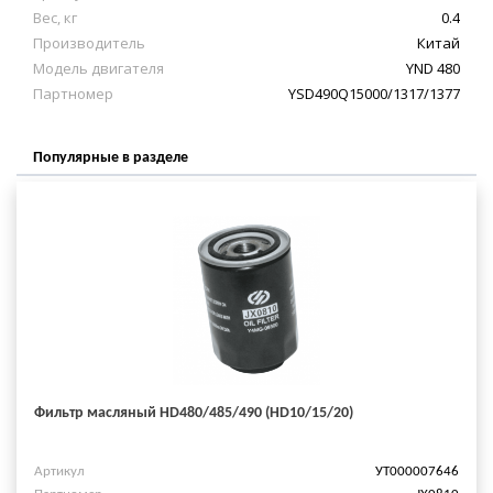
Вес, кг
0.4
Производитель
Китай
Модель двигателя
YND 480
Партномер
YSD490Q15000/1317/1377
Популярные в разделе
Фильтр масляный HD480/485/490 (HD10/15/20)
Артикул
УТ000007646