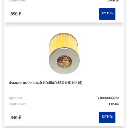
Партномер
JX0810
КУПИТЬ
850 ₽
Фильтр топливный HD480/485G (HD10/15)
Артикул
УТ000006623
Партномер
C0506
КУПИТЬ
340 ₽