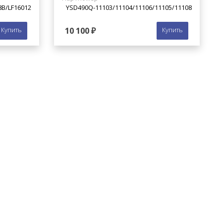
В/LF16012
YSD490Q-11103/11104/11106/11105/11108
Купить
10 100 ₽
Купить