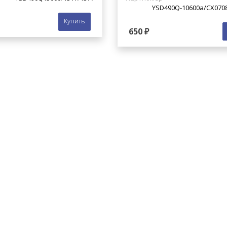
YSD490Q-10600a/СХ0708
Купить
650 ₽