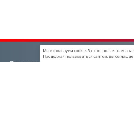
Мы используем cookie. Это позволяет нам ана
Продолжая пользоваться сайтом, вы соглашает
О компании
Наша продукция
О компании
Генераторные установки
Вехи развития компании
Промышленные
Контроль качества
Портативные
продукции в компании
Спецпредложения
Ресурcы и производство
Запчасти
Сотрудники