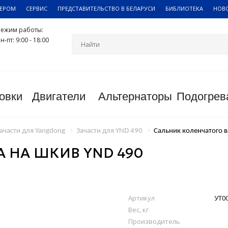
ЛЕРОМ
СЕРВИС
ПРЕДСТАВИТЕЛЬСТВО В БЕЛАРУСИ
БИБЛИОТЕКА
НОВ
Режим работы:
н-пт: 9:00 - 18:00
овки
Двигатели
Альтернаторы
Подогрев
ачасти для Yangdong
Зачасти для YND 490
Сальник коленчатого в
 НА ШКИВ YND 490
Артикул
УТ0
Вес, кг
Производитель