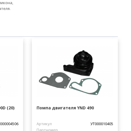
ликона,
ателя.
D (20)
Помпа двигателя YND 490
000004506
Артикул
УТ000010405
Партномер