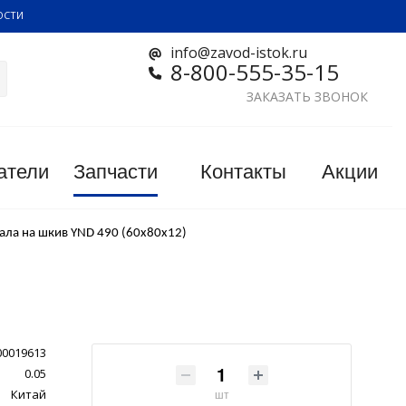
ОСТИ
info@zavod-istok.ru
8-800-555-35-15
ЗАКАЗАТЬ ЗВОНОК
атели
Запчасти
Контакты
Акции
ала на шкив YND 490 (60х80х12)
00019613
0.05
Китай
шт