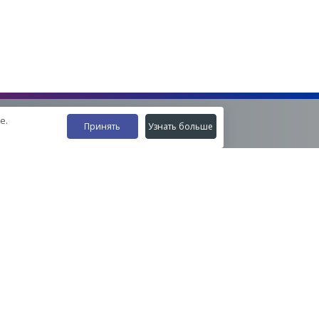
е.
Принять
Узнать больше
Наши контакты
8-800-555-35-15
info@zavod-istok.ru
Екатеринбург,
пос. Прохладный, ул. Весовая, 4