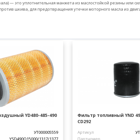
ала) — это уплотнительная манжета из маслостойкой резины или си
против шкива, для предотвращения утечки моторного масла из двиг
оздушный YD480-485-490
Фильтр топливный YND 490
CD292
УТ000005559
Артикул
УТ
YSD490Q15000/1317/1377
Партномер