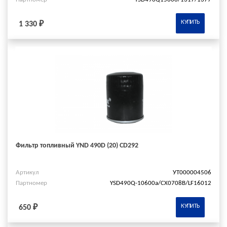
КУПИТЬ
1 330 ₽
Фильтр топливный YND 490D (20) CD292
Артикул
УТ000004506
Партномер
YSD490Q-10600a/СХ0708В/LF16012
КУПИТЬ
650 ₽