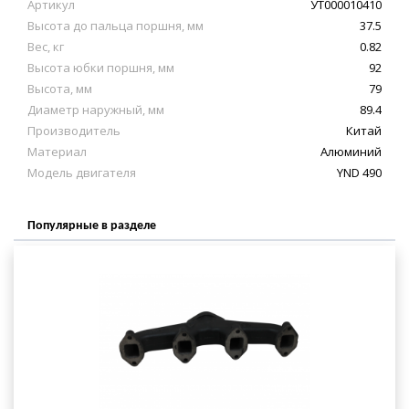
Артикул
УТ000010410
Высота до пальца поршня, мм
37.5
Вес, кг
0.82
Высота юбки поршня, мм
92
Высота, мм
79
Диаметр наружный, мм
89.4
Производитель
Китай
Материал
Алюминий
Модель двигателя
YND 490
Популярные в разделе