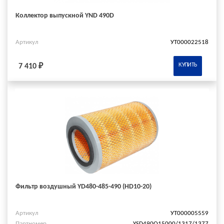
Коллектор выпускной YND 490D
Артикул
УТ000022518
КУПИТЬ
7 410 ₽
Фильтр воздушный YD480-485-490 (HD10-20)
Артикул
УТ000005559
Партномер
YSD490Q15000/1317/1377