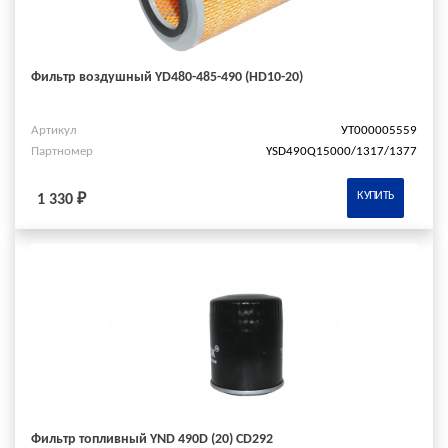
Фильтр воздушный YD480-485-490 (HD10-20)
Артикул
УТ000005559
Партномер
YSD490Q15000/1317/1377
КУПИТЬ
1 330 ₽
Фильтр топливный YND 490D (20) CD292