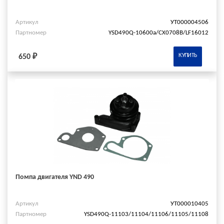
Артикул
УТ000004506
Партномер
YSD490Q-10600a/СХ0708В/LF16012
КУПИТЬ
650 ₽
Помпа двигателя YND 490
Артикул
УТ000010405
Партномер
YSD490Q-11103/11104/11106/11105/11108