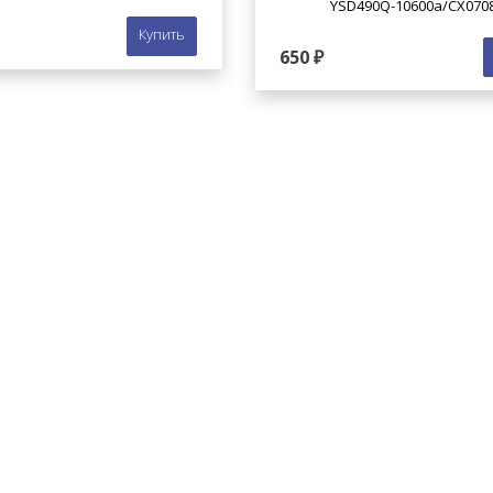
YSD490Q-10600a/СХ0708
Купить
650 ₽