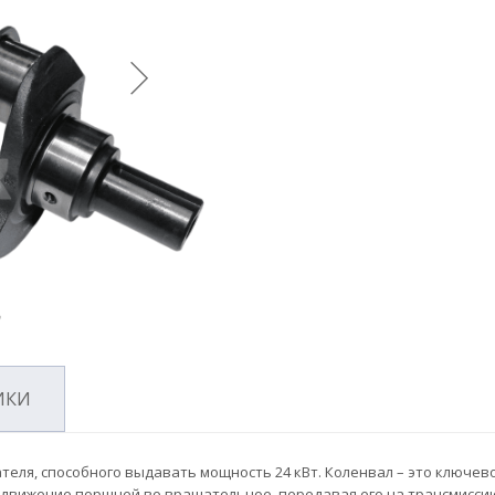
ИКИ
ателя, способного выдавать мощность 24 кВт. Коленвал – это ключев
 движение поршней во вращательное, передавая его на трансмисси