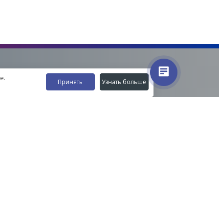
е.
Принять
Узнать больше
Наши контакты
8-800-555-35-15
info@zavod-istok.ru
Екатеринбург,
пос. Прохладный, ул. Весовая, 4