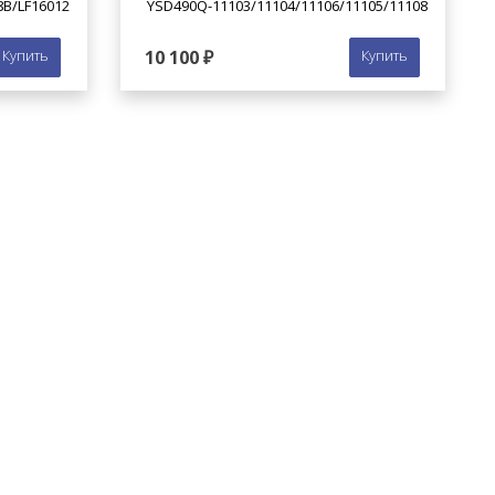
В/LF16012
YSD490Q-11103/11104/11106/11105/11108
Купить
10 100 ₽
Купить