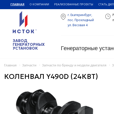
ГЛАВНАЯ
О КОМПАНИИ
РЕАЛИЗОВАННЫЕ ПРОЕКТЫ
СТАТЬ ДИ
г. Екатеринбург,
пос. Прохладный
п
ул. Весовая 4
ЗАВОД
ГЕНЕРАТОРНЫХ
Генераторные устан
УСТАНОВОК
Главная
Запчасти
Запчасти по бренду и модели двигателя
З
КОЛЕНВАЛ Y490D (24КВТ)