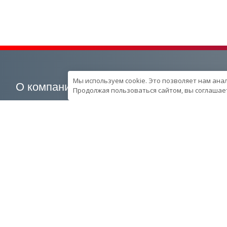
Мы используем cookie. Это позволяет нам ана
О компании
Наша продукция
Продолжая пользоваться сайтом, вы соглашает
О компании
Генераторные установки
Вехи развития компании
Промышленные
Контроль качества
Портативные
продукции в компании
Спецпредложения
Ресурcы и производство
Запчасти
Сотрудники