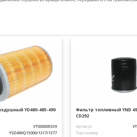
оздушный YD480-485-490
Фильтр топливный YND 490
CD292
УТ000005559
Артикул
УТ
YSD490Q15000/1317/1377
Партномер