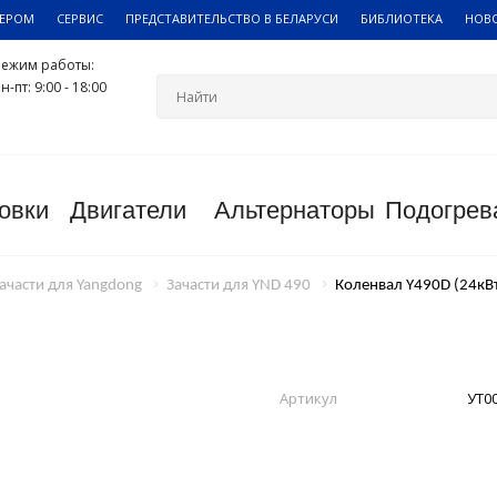
ЛЕРОМ
СЕРВИС
ПРЕДСТАВИТЕЛЬСТВО В БЕЛАРУСИ
БИБЛИОТЕКА
НОВ
Режим работы:
н-пт: 9:00 - 18:00
овки
Двигатели
Альтернаторы
Подогрев
ачасти для Yangdong
Зачасти для YND 490
Коленвал Y490D (24кВ
Артикул
УТ0