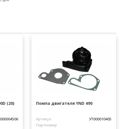
D (20)
Помпа двигателя YND 490
000004506
Артикул
УТ000010405
Партномер