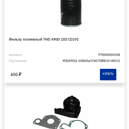
Фильтр топливный YND 490D (20) CD292
Артикул
УТ000004506
Партномер
YSD490Q-10600a/СХ0708В/LF16012
КУПИТЬ
650 ₽