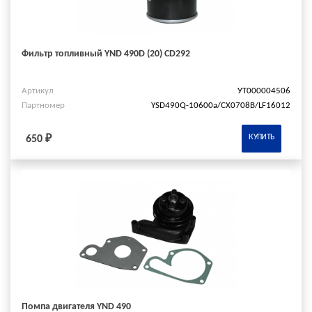
Фильтр топливный YND 490D (20) CD292
Артикул
УТ000004506
Партномер
YSD490Q-10600a/СХ0708В/LF16012
КУПИТЬ
650 ₽
Помпа двигателя YND 490