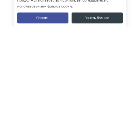
Продолжая пользоваться сайтом, вы соглашаетесь с
использованием файлов cookie.
Принять
Узнать больше
Наши контакты
8-800-555-35-15
info@zavod-istok.ru