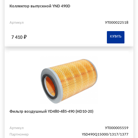
Коллектор выпускной YND 490D
Артикул
УТ000022518
КУПИТЬ
7 410 ₽
Фильтр воздушный YD480-485-490 (HD10-20)
Артикул
УТ000005559
Партномер
YSD490Q15000/1317/1377