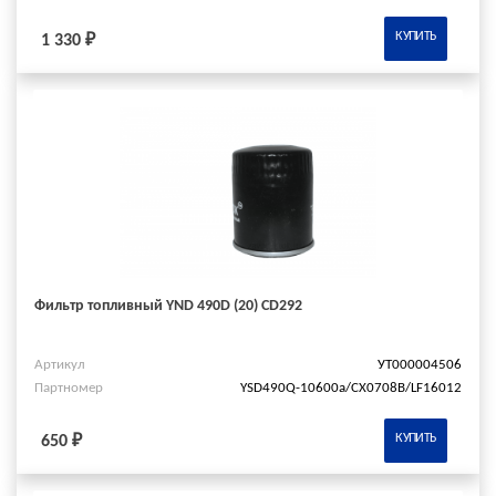
КУПИТЬ
1 330 ₽
Фильтр топливный YND 490D (20) CD292
Артикул
УТ000004506
Партномер
YSD490Q-10600a/СХ0708В/LF16012
КУПИТЬ
650 ₽