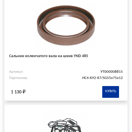
Сальник коленчатого вала на шкив YND 485
Артикул
УТ000008815
Партномер
HC4-692-67/SG55x75x12
КУПИТЬ
1 130 ₽