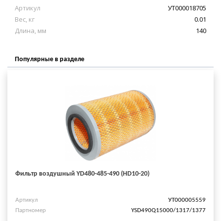
Артикул
УТ000018705
Вес, кг
0.01
Длина, мм
140
Популярные в разделе
Фильтр воздушный YD480-485-490 (HD10-20)
Артикул
УТ000005559
Партномер
YSD490Q15000/1317/1377