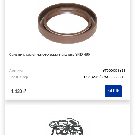
Сальник коленчатого вала на шкив YND 485
Артикул
УТ000008815
Партномер
HC4-692-67/SG55x75x12
КУПИТЬ
1 130 ₽