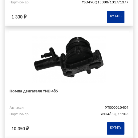
Партномер
YSD490Q15000/1317/1377
КУПИТЬ
1 330 ₽
Помпа двигателя YND 485
Артикул
УТ000010404
Партномер
YND485Q-11103
КУПИТЬ
10 350 ₽