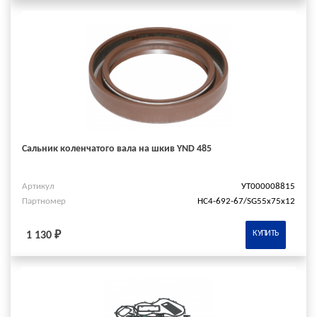
Сальник коленчатого вала на шкив YND 485
Артикул
УТ000008815
Партномер
HC4-692-67/SG55x75x12
КУПИТЬ
1 130 ₽