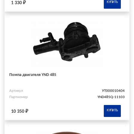
КУПИТЬ
1 330 ₽
Помпа двигателя YND 485
Артикул
УТ000010404
Партномер
YND485Q-11103
КУПИТЬ
10 350 ₽