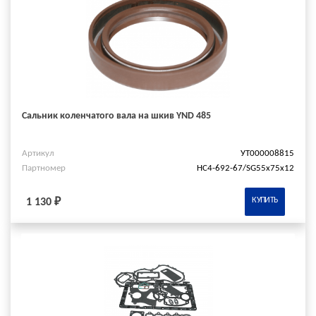
Сальник коленчатого вала на шкив YND 485
Артикул
УТ000008815
Партномер
HC4-692-67/SG55x75x12
КУПИТЬ
1 130 ₽