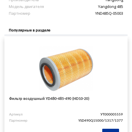
Модель двигателя
Yangdong 485
Партномер
YND485Q-05003
Популярные в разделе
Фильтр воздушный YD480-485-490 (HD10-20)
Артикул
УТ000005559
Партномер
YSD490Q15000/1317/1377