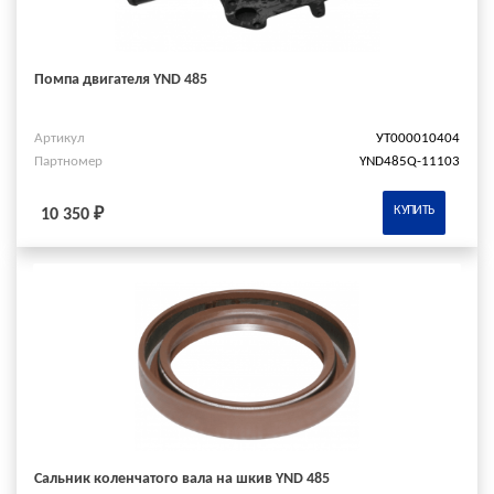
Помпа двигателя YND 485
Артикул
УТ000010404
Партномер
YND485Q-11103
КУПИТЬ
10 350 ₽
Сальник коленчатого вала на шкив YND 485