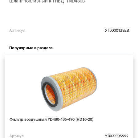
Шланг топливный к ТНВД YND480D
Артикул
УТ000013928
Популярные в разделе
Фильтр воздушный YD480-485-490 (HD10-20)
Артикул
УТ000005559