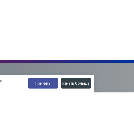
е.
Принять
Узнать больше
Наши контакты
8-800-555-35-15
info@zavod-istok.ru
Екатеринбург,