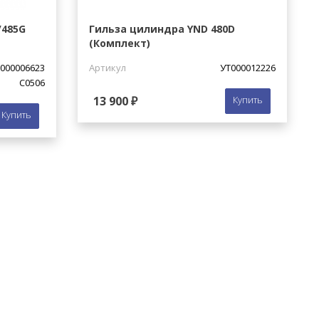
/485G
Гильза цилиндра YND 480D
(Комплект)
000006623
Артикул
УТ000012226
C0506
13 900 ₽
Купить
Купить