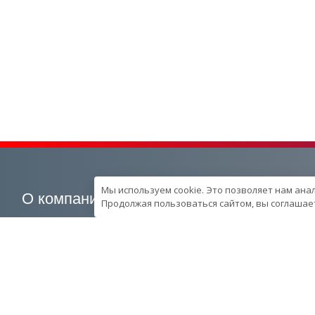
Мы используем cookie. Это позволяет нам ана
О компании
Наша продукция
Продолжая пользоваться сайтом, вы соглашает
О компании
Генераторные установки
Вехи развития компании
Промышленные
Контроль качества
Портативные
продукции в компании
Спецпредложения
Ресурcы и производство