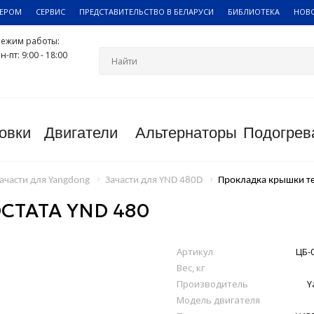
ЛЕРОМ
СЕРВИС
ПРЕДСТАВИТЕЛЬСТВО В БЕЛАРУСИ
БИБЛИОТЕКА
НОВ
Режим работы:
н-пт: 9:00 - 18:00
овки
Двигатели
Альтернаторы
Подогрев
ачасти для Yangdong
Зачасти для YND 480D
Прокладка крышки т
ТАТА YND 480
Артикул
ЦБ-
Вес, кг
Производитель
Y
Модель двигателя