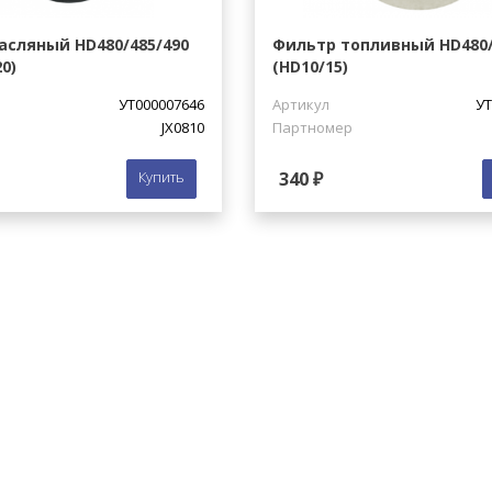
асляный HD480/485/490
Фильтр топливный HD480
0)
(HD10/15)
УТ000007646
Артикул
УТ
JX0810
Партномер
Купить
340 ₽