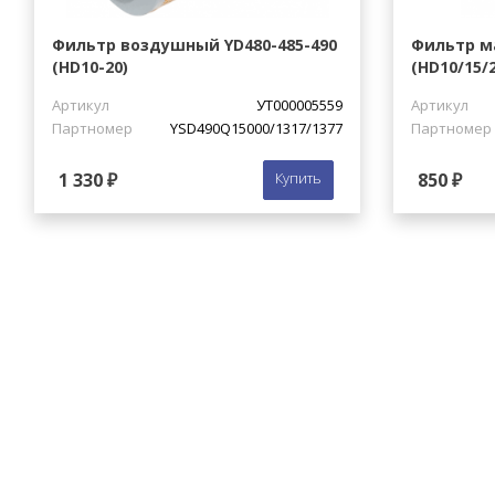
Фильтр воздушный YD480-485-490
Фильтр м
(HD10-20)
(HD10/15/2
Артикул
УТ000005559
Артикул
Партномер
YSD490Q15000/1317/1377
Партномер
1 330 ₽
Купить
850 ₽