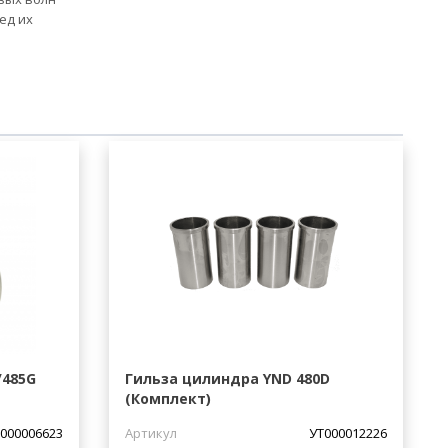
ед их
/485G
Гильза цилиндра YND 480D
(Комплект)
000006623
Артикул
УТ000012226