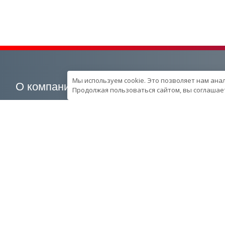
Мы используем cookie. Это позволяет нам ана
О компании
Наша продукция
Продолжая пользоваться сайтом, вы соглашает
О компании
Генераторные установки
Вехи развития компании
Промышленные
Контроль качества
Портативные
продукции в компании
Спецпредложения
Ресурcы и производство
Запчасти
Сотрудники