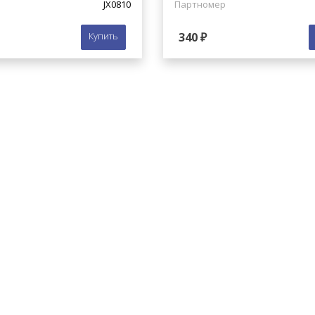
JX0810
Партномер
Купить
340 ₽