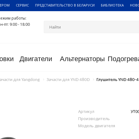
ЛЕРОМ
СЕРВИС
ПРЕДСТАВИТЕЛЬСТВО В БЕЛАРУСИ
БИБЛИОТЕКА
НОВ
Режим работы:
н-пт: 9:00 - 18:00
овки
Двигатели
Альтернаторы
Подогрев
ачасти для Yangdong
Зачасти для YND 480D
Глушитель YND 480-
Артикул
УТ0
Производитель
Модель двигателя