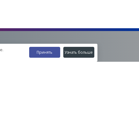
е.
Принять
Узнать больше
Наши контакты
8-800-555-35-15
info@zavod-istok.ru
Екатеринбург,
пос. Прохладный, ул. Весовая, 4