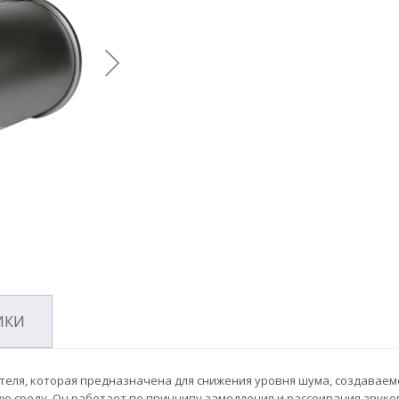
ИКИ
теля, которая предназначена для снижения уровня шума, создаваем
ю среду. Он работает по принципу замедления и рассеивания звуко