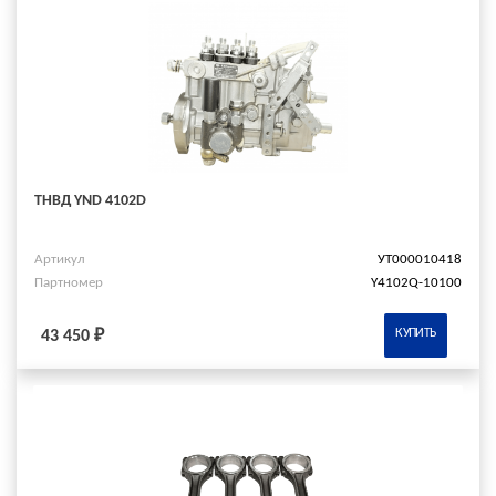
ТНВД YND 4102D
Артикул
УТ000010418
Партномер
Y4102Q-10100
КУПИТЬ
43 450 ₽