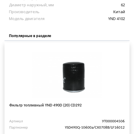
Диаметр наружный, мм
62
Производитель
Китай
Модель двигателя
YND 4102
Популярные в разделе
Фильтр топливный YND 490D (20) CD292
Артикул
УТ000004506
Партномер
YSD490Q-10600a/СХ0708В/LF16012