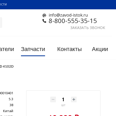
ОСТИ
info@zavod-istok.ru
8-800-555-35-15
ЗАКАЗАТЬ ЗВОНОК
атели
Запчасти
Контакты
Акции
ND 4102D
00010401
5.3
38
шт
Китай