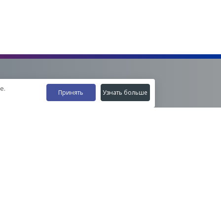
е.
Принять
Узнать больше
Наши контакты
8-800-555-35-15
info@zavod-istok.ru
Екатеринбург,
пос. Прохладный, ул. Весовая, 4