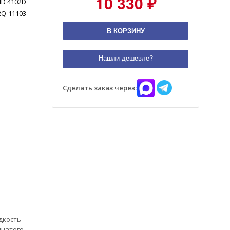
10 330 ₽
ND 4102D
2Q-11103
В КОРЗИНУ
Нашли дешевле?
Сделать заказ через:
дкость
нчатого