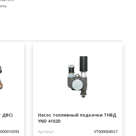
тель
т ДВС)
Насос топливный подкачки ТНВД
YND 4102D
000010393
Артикул
УТ000004557