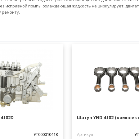
Без исправной помпы охлаждающая жидкость не циркулирует, двига
у ремонту.
 4102D
Шатун YND 4102 (комплек
УТ000010418
Артикул
УТ