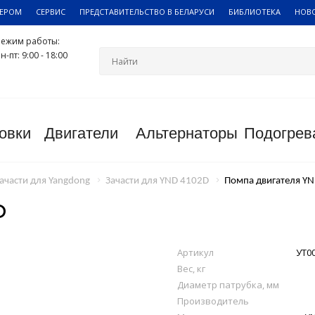
ЛЕРОМ
СЕРВИС
ПРЕДСТАВИТЕЛЬСТВО В БЕЛАРУСИ
БИБЛИОТЕКА
НОВ
Режим работы:
н-пт: 9:00 - 18:00
овки
Двигатели
Альтернаторы
Подогрев
ачасти для Yangdong
Зачасти для YND 4102D
Помпа двигателя Y
D
Артикул
УТ0
Вес, кг
Диаметр патрубка, мм
Производитель