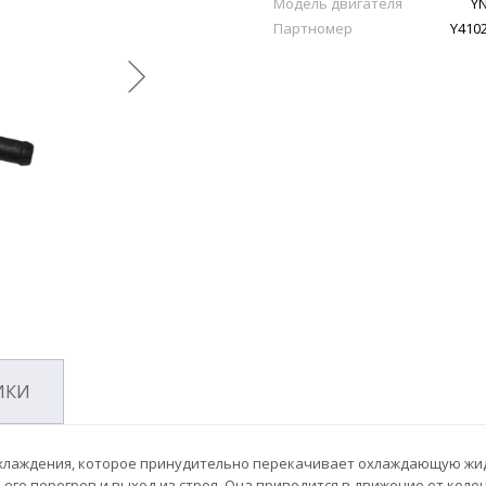
Модель двигателя
Y
Партномер
Y410
ИКИ
ы охлаждения, которое принудительно перекачивает охлаждающую жи
 его перегрев и выход из строя. Она приводится в движение от коле