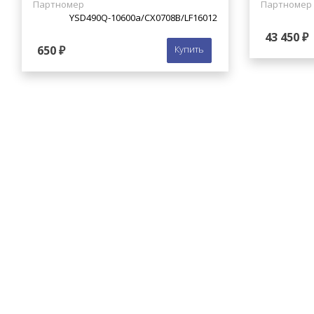
Партномер
Партномер
YSD490Q-10600a/СХ0708В/LF16012
43 450 ₽
650 ₽
Купить