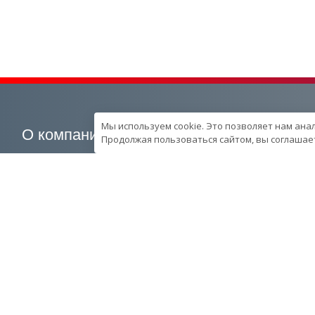
Мы используем cookie. Это позволяет нам ана
О компании
Наша продукция
Продолжая пользоваться сайтом, вы соглашает
О компании
Генераторные установки
Вехи развития компании
Промышленные
Контроль качества
Портативные
продукции в компании
Спецпредложения
Ресурcы и производство
Запчасти
Сотрудники