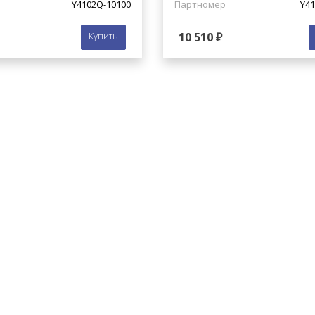
Y4102Q-10100
Партномер
Y41
Купить
10 510 ₽