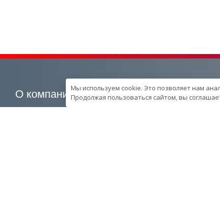
Мы используем cookie. Это позволяет нам ана
О компании
Наша продукция
Продолжая пользоваться сайтом, вы соглашает
О компании
Генераторные установки
Вехи развития компании
Промышленные
Контроль качества
Портативные
продукции в компании
Спецпредложения
Ресурcы и производство
Запчасти
Сотрудники