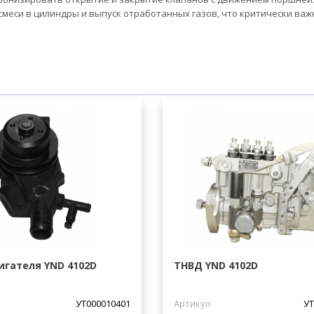
еси в цилиндры и выпуск отработанных газов, что критически важ
игателя YND 4102D
ТНВД YND 4102D
УТ000010401
Артикул
УТ