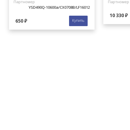
Партномер
Партномер
YSD490Q-10600a/СХ0708В/LF16012
10 330 ₽
650 ₽
Купить