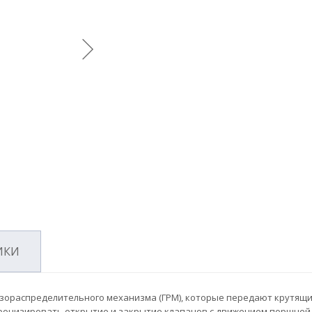
ИКИ
азораспределительного механизма (ГРМ), которые передают крутящ
хронизировать открытие и закрытие клапанов с движением поршней