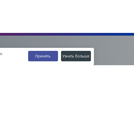
е.
Принять
Узнать больше
Наши контакты
8-800-555-35-15
info@zavod-istok.ru
Екатеринбург,
пос. Прохладный, ул. Весовая, 4