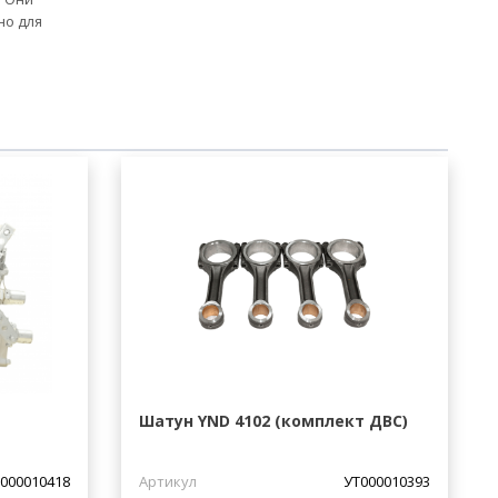
но для
Шатун YND 4102 (комплект ДВС)
000010418
Артикул
УТ000010393