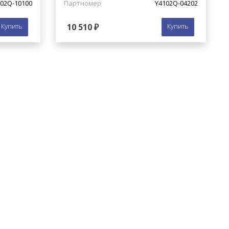
02Q-10100
Партномер
Y4102Q-04202
Купить
10 510 ₽
Купить