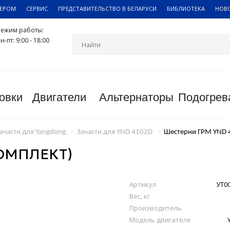
ЛЕРОМ
СЕРВИС
ПРЕДСТАВИТЕЛЬСТВО В БЕЛАРУСИ
БИБЛИОТЕКА
НОВ
Режим работы:
н-пт: 9:00 - 18:00
овки
Двигатели
Альтернаторы
Подогрев
ачасти для Yangdong
Зачасти для YND 4102D
Шестерни ГРМ YND 
КОМПЛЕКТ)
Артикул
УТ0
Вес, кг
Производитель
Модель двигателя