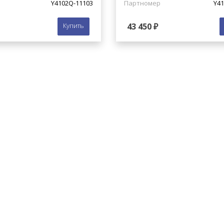
Y4102Q-11103
Партномер
Y41
Купить
43 450 ₽