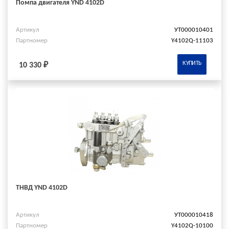
Помпа двигателя YND 4102D
Артикул
УТ000010401
Партномер
Y4102Q-11103
КУПИТЬ
10 330 ₽
ТНВД YND 4102D
Артикул
УТ000010418
Партномер
Y4102Q-10100