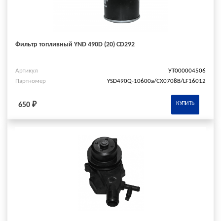
Фильтр топливный YND 490D (20) CD292
Артикул
УТ000004506
Партномер
YSD490Q-10600a/СХ0708В/LF16012
КУПИТЬ
650 ₽