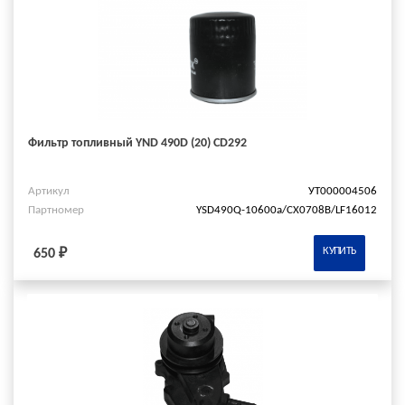
Фильтр топливный YND 490D (20) CD292
Артикул
УТ000004506
Партномер
YSD490Q-10600a/СХ0708В/LF16012
КУПИТЬ
650 ₽