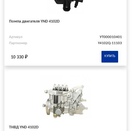
Помпа двигателя YND 4102D
Артикул
УТ000010401
Партномер
Y4102Q-11103
КУПИТЬ
10 330 ₽
ТНВД YND 4102D