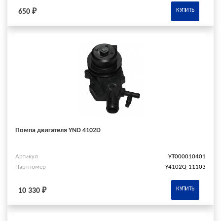
КУПИТЬ
650 ₽
Помпа двигателя YND 4102D
Артикул
УТ000010401
Партномер
Y4102Q-11103
КУПИТЬ
10 330 ₽