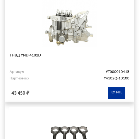
ТНВД YND 4102D
Артикул
УТ000010418
Партномер
Y4102Q-10100
КУПИТЬ
43 450 ₽