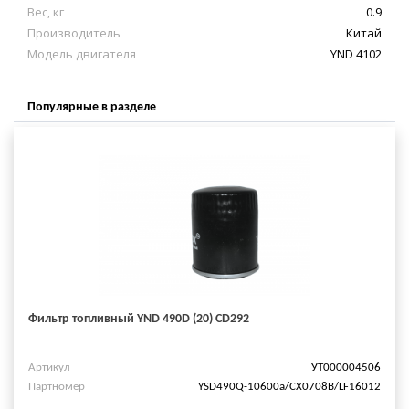
Вес, кг
0.9
Производитель
Китай
Модель двигателя
YND 4102
Популярные в разделе
Фильтр топливный YND 490D (20) CD292
Артикул
УТ000004506
Партномер
YSD490Q-10600a/СХ0708В/LF16012