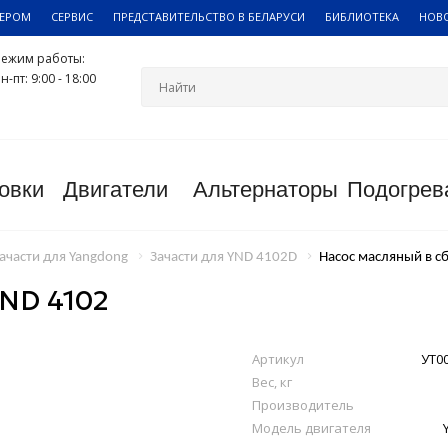
ЛЕРОМ
СЕРВИС
ПРЕДСТАВИТЕЛЬСТВО В БЕЛАРУСИ
БИБЛИОТЕКА
НОВ
Режим работы:
н-пт: 9:00 - 18:00
овки
Двигатели
Альтернаторы
Подогрев
ачасти для Yangdong
Зачасти для YND 4102D
Насос масляный в с
ND 4102
Артикул
УТ0
Вес, кг
Производитель
Модель двигателя