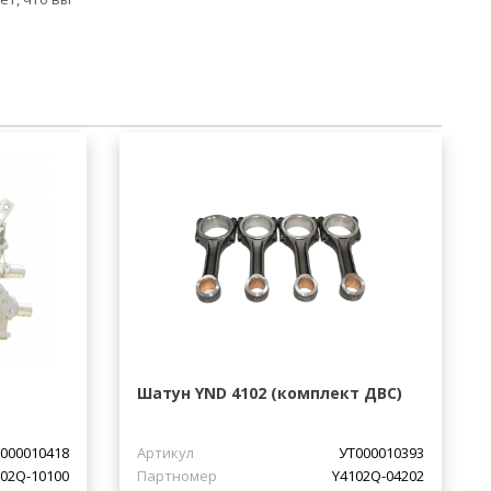
Шатун YND 4102 (комплект ДВС)
000010418
Артикул
УТ000010393
02Q-10100
Партномер
Y4102Q-04202