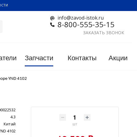
ОСТИ
info@zavod-istok.ru
8-800-555-35-15
ЗАКАЗАТЬ ЗВОНОК
атели
Запчасти
Контакты
Акции
боре YND 4102
00022532
4.3
Китай
шт
YND 4102