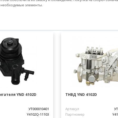
е необходимые элементы.
игателя YND 4102D
ТНВД YND 4102D
УТ000010401
Артикул
УТ
Y4102Q-11103
Партномер
Y41