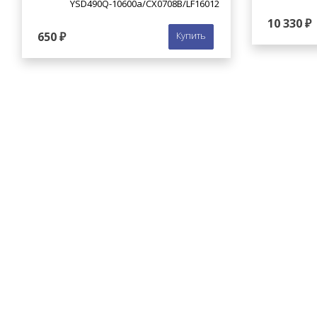
YSD490Q-10600a/СХ0708В/LF16012
10 330 ₽
650 ₽
Купить