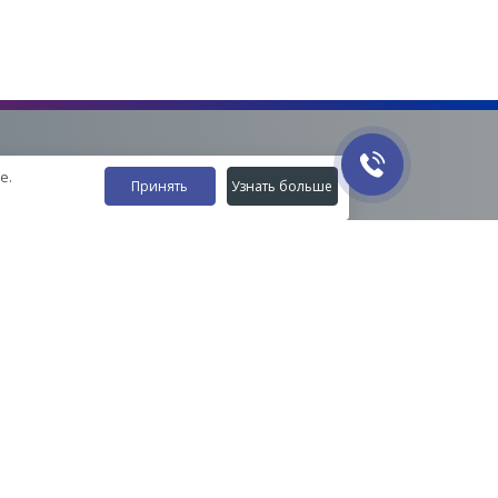
е.
Принять
Узнать больше
Наши контакты
8-800-555-35-15
info@zavod-istok.ru
Екатеринбург,
пос. Прохладный, ул. Весовая, 4