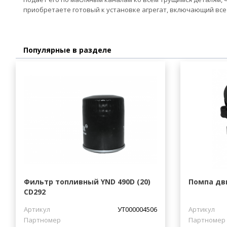
приобретаете готовый к установке агрегат, включающий вс
Популярные в разделе
Фильтр топливный YND 490D (20)
Помпа дв
CD292
Артикул
УТ000004506
Артикул
Партномер
Партномер