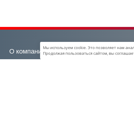
Мы используем cookie. Это позволяет нам ана
О компании
Наша продукция
Продолжая пользоваться сайтом, вы соглашает
О компании
Генераторные установки
Вехи развития компании
Промышленные
Контроль качества
Портативные
продукции в компании
Спецпредложения
Ресурcы и производство
Запчасти
Сотрудники