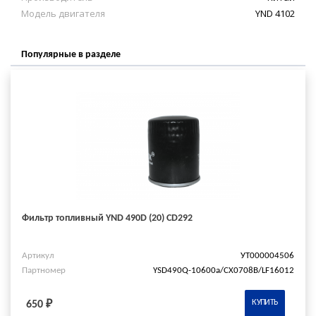
Модель двигателя
YND 4102
Популярные в разделе
Фильтр топливный YND 490D (20) CD292
Артикул
УТ000004506
Партномер
YSD490Q-10600a/СХ0708В/LF16012
КУПИТЬ
650 ₽