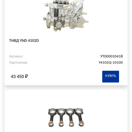
ТНВД YND 4102D
Артикул
УТ000010418
Партномер
Y4102Q-10100
КУПИТЬ
43 450 ₽