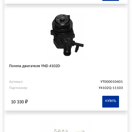
Помпа двигателя YND 4102D
Артикул
УТ000010401
Партномер
Y4102Q-11103
КУПИТЬ
10 330 ₽