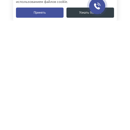
использованием файлов cookie.
Принять
Узнать больше
Наши контакты
8-800-555-35-15
info@zavod-istok.ru
Екатеринбург,