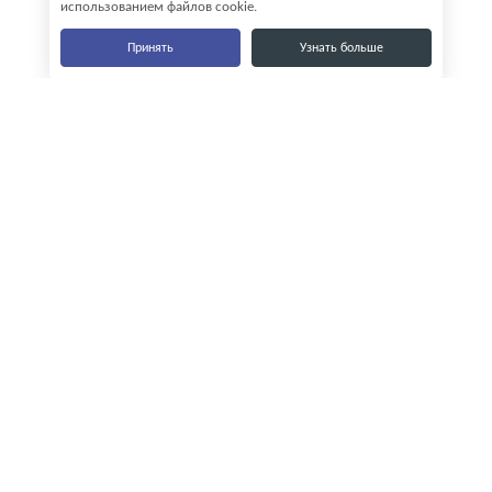
использованием файлов cookie.
Принять
Узнать больше
Наши контакты
8-800-555-35-15
info@zavod-istok.ru
Екатеринбург,