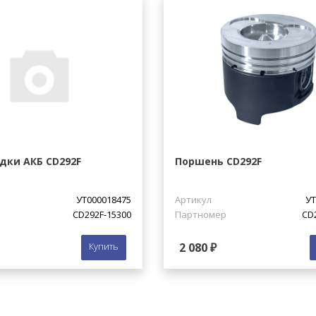
дки АКБ CD292F
Поршень CD292F
УТ000018475
Артикул
УТ
CD292F-15300
Партномер
CD
Купить
2 080 ₽