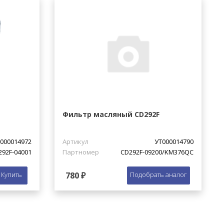
Фильтр масляный CD292F
000014972
Артикул
УТ000014790
292F-04001
Партномер
CD292F-09200/KM376QC
Купить
780 ₽
Подобрать аналог