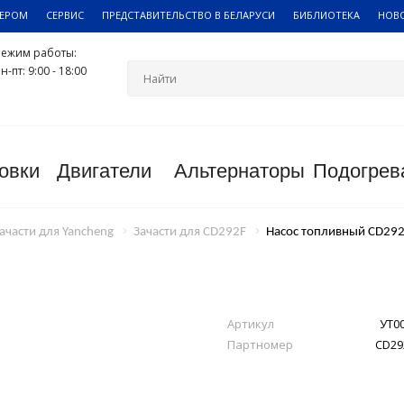
ЛЕРОМ
СЕРВИС
ПРЕДСТАВИТЕЛЬСТВО В БЕЛАРУСИ
БИБЛИОТЕКА
НОВ
Режим работы:
н-пт: 9:00 - 18:00
овки
Двигатели
Альтернаторы
Подогрев
ачасти для Yancheng
Зачасти для CD292F
Насос топливный CD29
Артикул
УТ0
Партномер
CD29