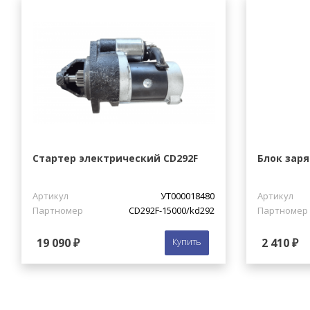
Стартер электрический CD292F
Блок заря
Артикул
УТ000018480
Артикул
Партномер
CD292F-15000/kd292
Партномер
19 090 ₽
Купить
2 410 ₽