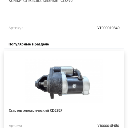
Колпачки маслосъемные CD292
Артикул
УТ000019849
Популярные в разделе
Стартер электрический CD292F
Артикул
УТ000018480