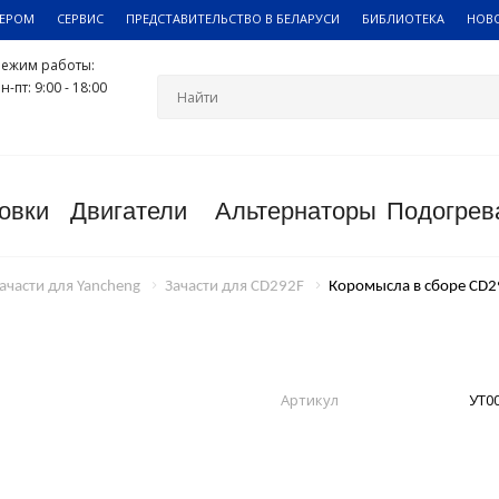
ЛЕРОМ
СЕРВИС
ПРЕДСТАВИТЕЛЬСТВО В БЕЛАРУСИ
БИБЛИОТЕКА
НОВ
Режим работы:
н-пт: 9:00 - 18:00
овки
Двигатели
Альтернаторы
Подогрев
ачасти для Yancheng
Зачасти для CD292F
Коромысла в сборе CD2
Артикул
УТ0