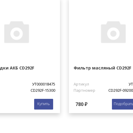
дки АКБ CD292F
Фильтр масляный CD292F
УТ000018475
Артикул
УТ
CD292F-15300
Партномер
CD292F-0920
Купить
780 ₽
Подобрать