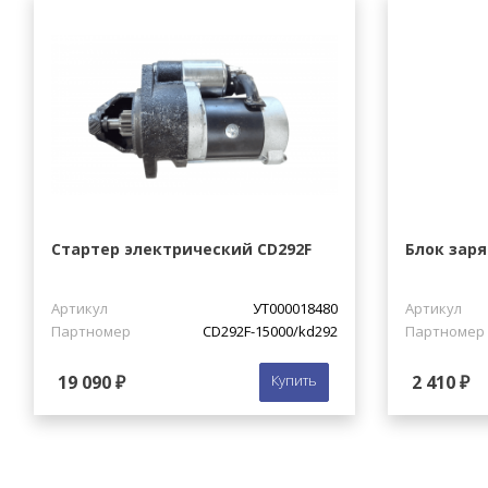
Стартер электрический CD292F
Блок заря
Артикул
УТ000018480
Артикул
Партномер
CD292F-15000/kd292
Партномер
19 090 ₽
Купить
2 410 ₽