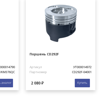
Поршень CD292F
000014790
Артикул
УТ000014972
0/KM376QC
Партномер
CD292F-04001
 аналог
2 080 ₽
Купить