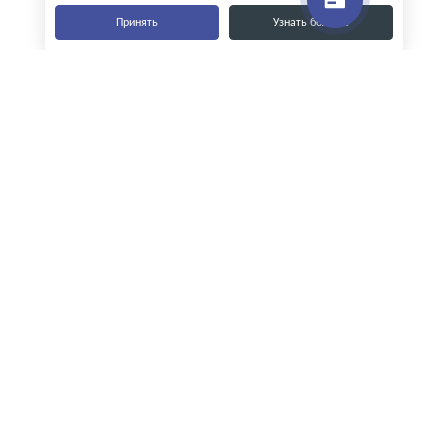
Принять
Узнать больше
Наши контакты
8-800-555-35-15
info@zavod-istok.ru
Екатеринбург,
пос. Прохладный, ул. Весовая, 4