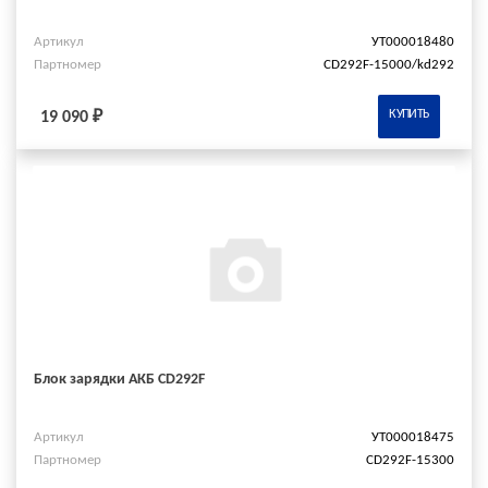
Артикул
УТ000018480
Партномер
CD292F-15000/kd292
КУПИТЬ
19 090 ₽
Блок зарядки АКБ CD292F
Артикул
УТ000018475
Партномер
CD292F-15300