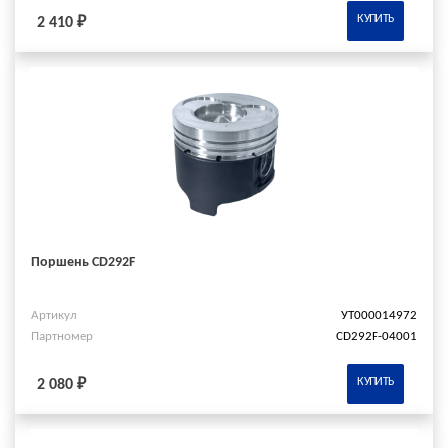
КУПИТЬ
2 410 ₽
Поршень CD292F
Артикул
УТ000014972
Партномер
CD292F-04001
КУПИТЬ
2 080 ₽