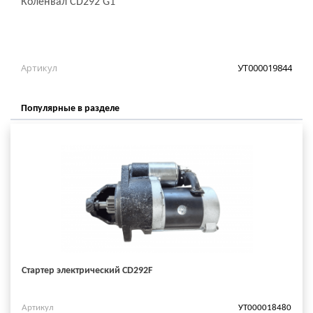
Коленвал CD292 G1
Артикул
УТ000019844
Популярные в разделе
Стартер электрический CD292F
Артикул
УТ000018480