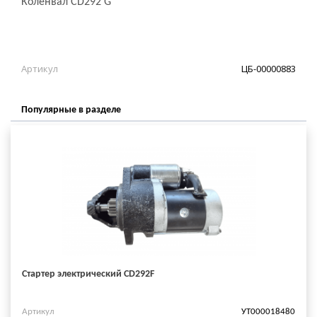
Коленвал CD292 G
Артикул
ЦБ-00000883
Популярные в разделе
Стартер электрический CD292F
Артикул
УТ000018480