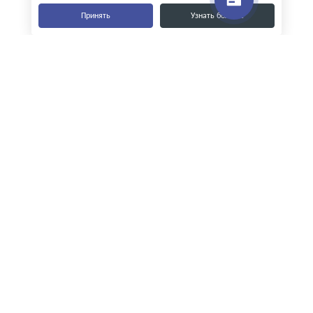
Принять
Узнать больше
Наши контакты
8-800-555-35-15
info@zavod-istok.ru
Екатеринбург,
пос. Прохладный, ул. Весовая, 4