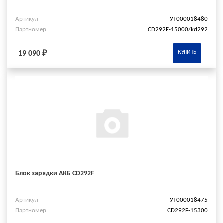
Артикул
УТ000018480
Партномер
CD292F-15000/kd292
КУПИТЬ
19 090 ₽
Блок зарядки АКБ CD292F
Артикул
УТ000018475
Партномер
CD292F-15300