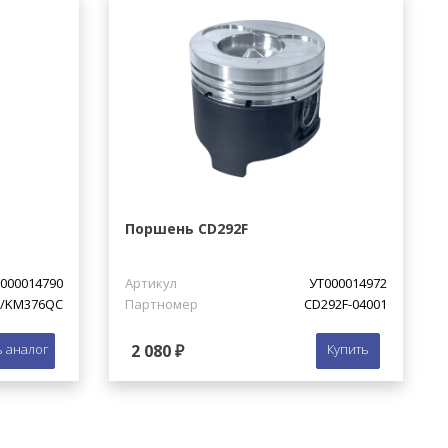
Поршень CD292F
000014790
Артикул
УТ000014972
0/KM376QC
Партномер
CD292F-04001
 аналог
2 080 ₽
Купить