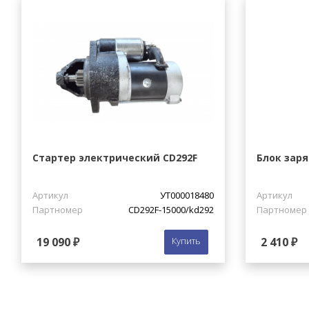
Стартер электрический CD292F
Блок заря
Артикул
УТ000018480
Артикул
Партномер
CD292F-15000/kd292
Партномер
19 090 ₽
Купить
2 410 ₽