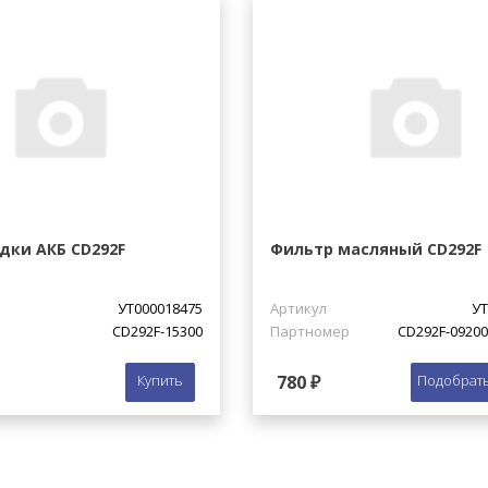
дки АКБ CD292F
Фильтр масляный CD292F
УТ000018475
Артикул
УТ
CD292F-15300
Партномер
CD292F-0920
Купить
780 ₽
Подобрать