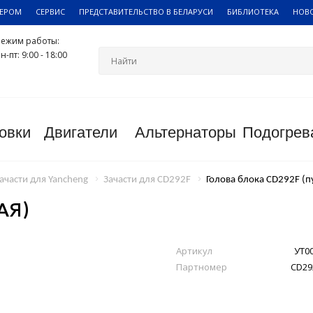
ЛЕРОМ
СЕРВИС
ПРЕДСТАВИТЕЛЬСТВО В БЕЛАРУСИ
БИБЛИОТЕКА
НОВ
Режим работы:
н-пт: 9:00 - 18:00
овки
Двигатели
Альтернаторы
Подогрев
ачасти для Yancheng
Зачасти для CD292F
Голова блока CD292F (п
АЯ)
Артикул
УТ0
Партномер
CD29