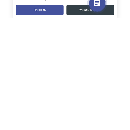
Принять
Узнать больше
Наши контакты
8-800-555-35-15
info@zavod-istok.ru