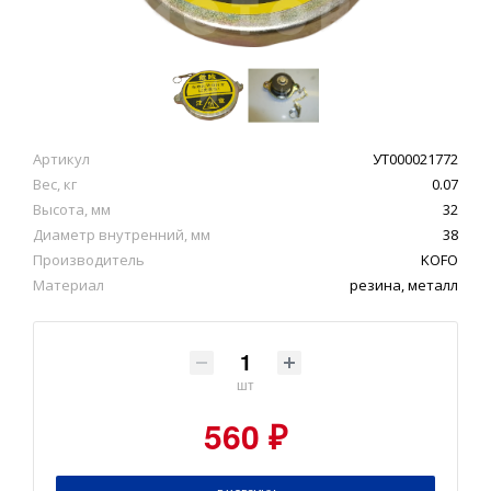
Артикул
УТ000021772
Вес, кг
0.07
Высота, мм
32
Диаметр внутренний, мм
38
Производитель
KOFO
Материал
резина, металл
шт
560 ₽