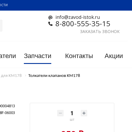
ОСТИ
info@zavod-istok.ru
8-800-555-35-15
ЗАКАЗАТЬ ЗВОНОК
атели
Запчасти
Контакты
Акции
и для KM178
Толкатели клапанов KM178
00004813
8F-06003
шт