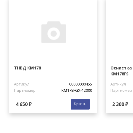
ТНВД KM178
Оснастка
KM178FS
Артикул
00000000455
Артикул
Партномер
KM178FGX-12000
Партномер
4 650 ₽
Купить
2 300 ₽