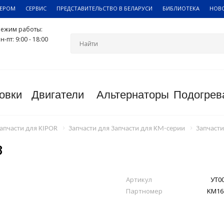
ЛЕРОМ
СЕРВИС
ПРЕДСТАВИТЕЛЬСТВО В БЕЛАРУСИ
БИБЛИОТЕКА
НОВ
Режим работы:
н-пт: 9:00 - 18:00
овки
Двигатели
Альтернаторы
Подогрев
апчасти для KIPOR
Запчасти для Запчасти для KM-серии
Запчаст
8
Артикул
УТ0
Партномер
KM16