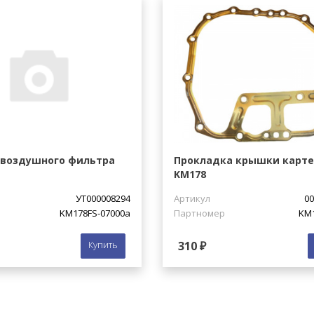
 воздушного фильтра
Прокладка крышки карте
KM178
УТ000008294
Артикул
00
KM178FS-07000a
Партномер
KM1
Купить
310 ₽