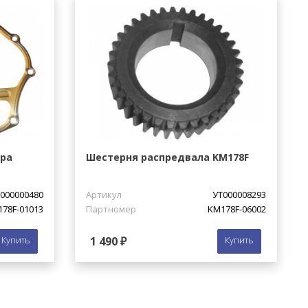
ра
Шестерня распредвала KM178F
000000480
Артикул
УТ000008293
78F-01013
Партномер
KM178F-06002
Купить
1 490 ₽
Купить