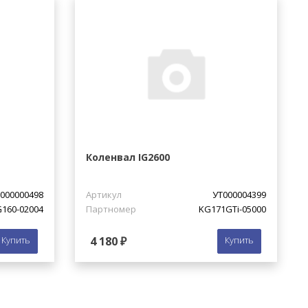
Коленвал IG2600
000000498
Артикул
УТ000004399
160-02004
Партномер
KG171GTi-05000
Купить
4 180 ₽
Купить