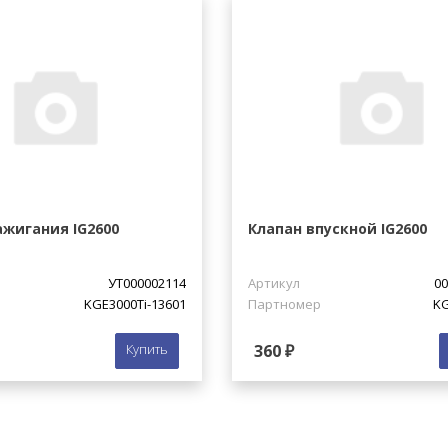
жигания IG2600
Клапан впускной IG2600
УТ000002114
Артикул
00
KGE3000Ti-13601
Партномер
KG
Купить
360 ₽