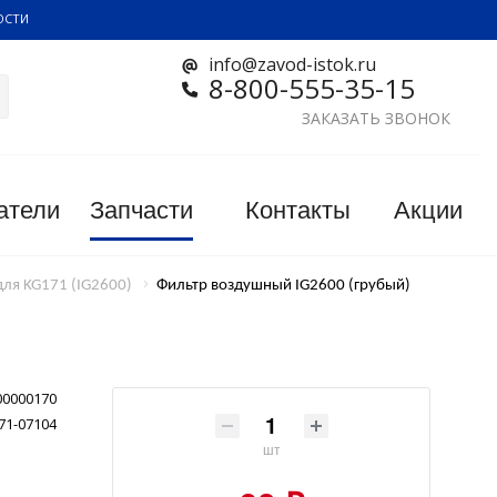
ОСТИ
info@zavod-istok.ru
8-800-555-35-15
ЗАКАЗАТЬ ЗВОНОК
атели
Запчасти
Контакты
Акции
для KG171 (IG2600)
Фильтр воздушный IG2600 (грубый)
00000170
71-07104
шт