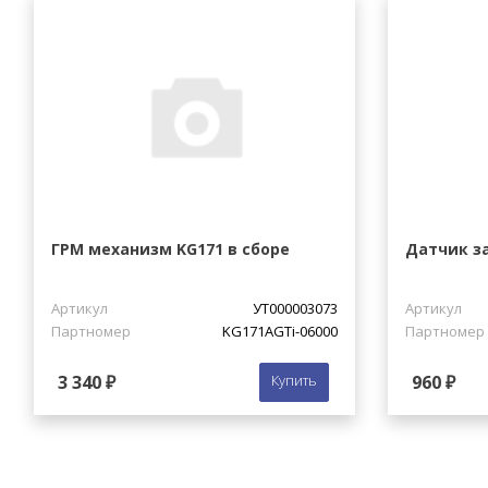
ГРМ механизм KG171 в сборе
Датчик за
Артикул
УТ000003073
Артикул
Партномер
KG171AGTi-06000
Партномер
3 340 ₽
Купить
960 ₽