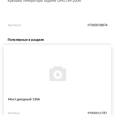
Крышка генератора задняя GFA11W-200A
Артикул
УТ000018874
Популярные в разделе
Мост диодный 130А
Артикул
УТ000011787