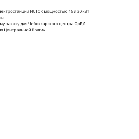
лектростанции ИСТОК мощностью 16 и 30 кВт
аны
му заказу для Чебоксарского центра ОрВД
я Центральной Волги».