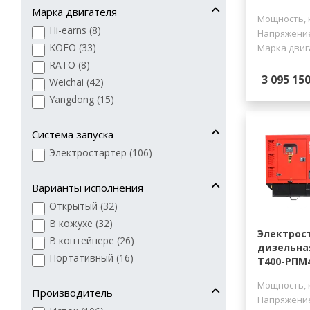
Марка двигателя
Мощность, 
Hi-earns (
8
)
Напряжение
KOFO (
33
)
Марка двиг
RATO (
8
)
3 095 150
Weichai (
42
)
Yangdong (
15
)
Система запуска
Электростартер (
106
)
Варианты исполнения
Открытый (
32
)
В кожухе (
32
)
Электрос
В контейнере (
26
)
дизельна
Портативный (
16
)
Т400-РПМ
Мощность, 
Производитель
Напряжение