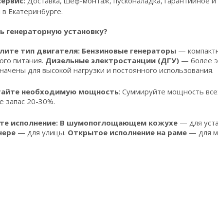
ервис:
Доставка, шеф-монтаж, пусконаладка, гарантийное и
 в Екатеринбурге.
ь генераторную установку?
лите тип двигателя: Бензиновые генераторы
— компактн
ого питания.
Дизельные электростанции (ДГУ)
— более э
начены для высокой нагрузки и постоянного использования.
тайте необходимую мощность
: Суммируйте мощность все
е запас 20-30%.
те исполнение:
В шумопоглощающем кожухе
— для уст
нере
— для улицы.
Открытое исполнение на раме
— для м