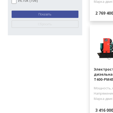
Исток (
106
)
Марка двиг
2 769 400
Электрос
дизельна
Т400-РМ4
Мощность, 
Напряжение
Марка двиг
3 416 000