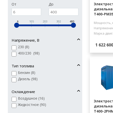
Электрос
От
До
дизельна
Т400-РМ3
6
105
203
302
400
Мощность, 
Напряжение
Марка двиг
Напряжение, В
1 622 600
230 (
8
)
400/230 (
98
)
Тип топлива
Бензин (
8
)
Дизель (
98
)
Охлаждение
Воздушное (
16
)
Электрос
Жидкостное (
90
)
дизельна
Т400-2РН