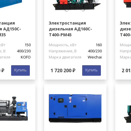
танция
Электростанция
Элек
я АД150С-
дизельная АД160С-
дизе
М35
Т400-РМ45
Т400
кВт
150
Мощность, кВт
160
Мощно
, В
400/230
Напряжение, В
400/230
Напря
ателя
KOFO
Марка двигателя
Weichai
Марка
 ₽
Купить
1 720 200 ₽
Купить
2 01