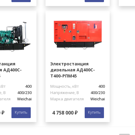
танция
Электростанция
я АД400С-
дизельная АД400С-
5
Т400-РПМ45
кВт
400
Мощность, кВт
400
, В
400/230
Напряжение, В
400/230
ателя
Weichai
Марка двигателя
Weichai
 ₽
Купить
4 758 000 ₽
Купить