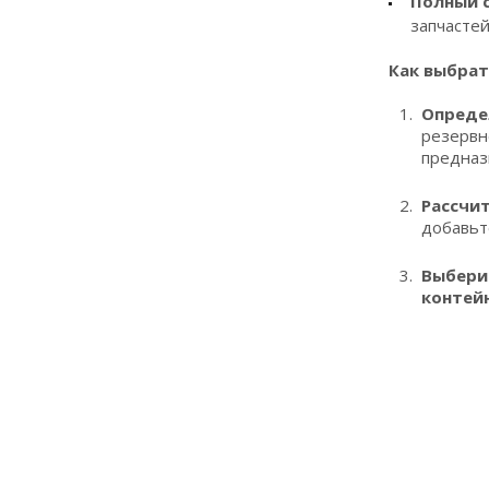
Полный с
запчастей
Как выбрат
Опреде
резервн
предназ
Рассчи
добавьт
Выбери
контей