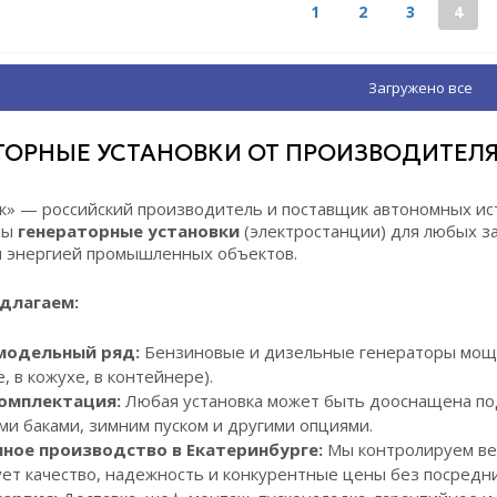
1
2
3
4
Загружено все
ТОРНЫЕ УСТАНОВКИ ОТ ПРОИЗВОДИТЕЛЯ 
к» — российский производитель и поставщик автономных ис
ны
генераторные установки
(электростанции) для любых за
 энергией промышленных объектов.
длагаем:
модельный ряд:
Бензиновые и дизельные генераторы мощн
, в кожухе, в контейнере).
омплектация:
Любая установка может быть дооснащена под
и баками, зимним пуском и другими опциями.
ное производство в Екатеринбурге:
Мы контролируем вес
ет качество, надежность и конкурентные цены без посредни