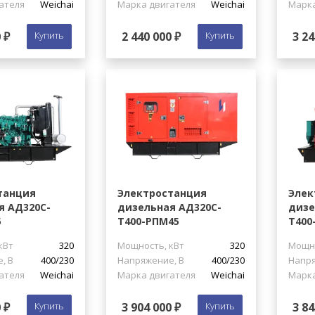
ателя
Weichai
Марка двигателя
Weichai
Марка
 ₽
Купить
2 440 000 ₽
Купить
3 24
танция
Электростанция
Элек
я АД320С-
дизельная АД320С-
дизе
5
Т400-РПМ45
Т400
кВт
320
Мощность, кВт
320
Мощно
, В
400/230
Напряжение, В
400/230
Напря
ателя
Weichai
Марка двигателя
Weichai
Марка
 ₽
Купить
3 904 000 ₽
Купить
3 84