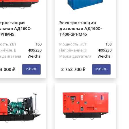
тростанция
Электростанция
льная АД160С-
дизельная АД160С-
-РПМ45
Т400-2РНМ45
сть, кВт
160
Мощность, кВт
160
жение, В
400/230
Напряжение, В
400/230
 двигателя
Weichai
Марка двигателя
Weichai
3 000 ₽
Купить
2 752 700 ₽
Купить