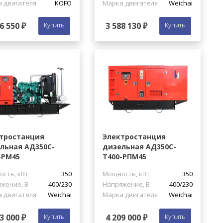
 двигателя
KOFO
Марка двигателя
Weichai
6 550 ₽
Купить
3 588 130 ₽
Купить
тростанция
Электростанция
льная АД350С-
дизельная АД350С-
-РМ45
Т400-РПМ45
сть, кВт
350
Мощность, кВт
350
жение, В
400/230
Напряжение, В
400/230
 двигателя
Weichai
Марка двигателя
Weichai
3 000 ₽
Купить
4 209 000 ₽
Купить