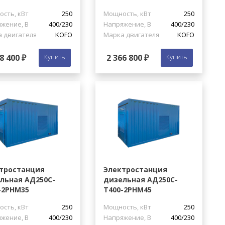
сть, кВт
250
Мощность, кВт
250
жение, В
400/230
Напряжение, В
400/230
 двигателя
KOFO
Марка двигателя
KOFO
8 400 ₽
Купить
2 366 800 ₽
Купить
тростанция
Электростанция
льная АД250С-
дизельная АД250С-
-2РНМ35
Т400-2РНМ45
сть, кВт
250
Мощность, кВт
250
жение, В
400/230
Напряжение, В
400/230