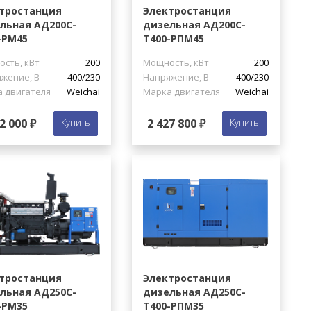
тростанция
Электростанция
льная АД200С-
дизельная АД200С-
-РМ45
Т400-РПМ45
сть, кВт
200
Мощность, кВт
200
жение, В
400/230
Напряжение, В
400/230
 двигателя
Weichai
Марка двигателя
Weichai
2 000 ₽
Купить
2 427 800 ₽
Купить
тростанция
Электростанция
льная АД250С-
дизельная АД250С-
-РМ35
Т400-РПМ35