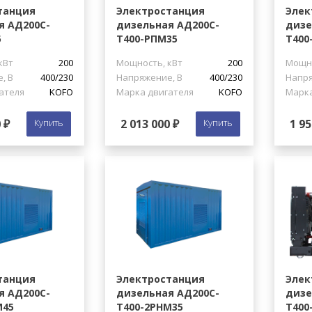
танция
Электростанция
Элек
я АД200С-
дизельная АД200С-
дизе
5
Т400-РПМ35
Т400
кВт
200
Мощность, кВт
200
Мощно
, В
400/230
Напряжение, В
400/230
Напря
ателя
KOFO
Марка двигателя
KOFO
Марка
 ₽
Купить
2 013 000 ₽
Купить
1 95
танция
Электростанция
Элек
я АД200С-
дизельная АД200С-
дизе
М45
Т400-2РНМ35
Т400