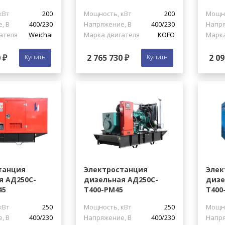
кВт
200
Мощность, кВт
200
Мощно
, В
400/230
Напряжение, В
400/230
Напря
ателя
Weichai
Марка двигателя
KOFO
Марка
 ₽
Купить
2 765 730 ₽
Купить
2 09
танция
Электростанция
Элек
я АД250С-
дизельная АД250С-
дизе
45
Т400-РМ45
Т400
кВт
250
Мощность, кВт
250
Мощно
, В
400/230
Напряжение, В
400/230
Напря