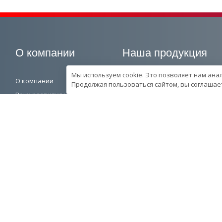
О компании
Наша продукция
Мы используем cookie. Это позволяет нам ана
О компании
Генераторные установки
Продолжая пользоваться сайтом, вы соглашает
Вехи развития компании
Промышленные
Контроль качества
Портативные
продукции в компании
Спецпредложения
Ресурcы и производство
Запчасти
Сотрудники
© 2026 Завод генераторных установок ИСТОК™. Все права защищены.