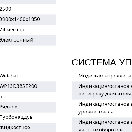
2500
3900х1400х1850
24 месяца
Электронный
СИСТЕМА У
Weichai
Модель контроллера
WP13D385E200
Индикация/останов 
перегреву двигателя
6
Индикация/останов 
Рядное
уровню масла
Турбонаддув
Индикация/останов 
Жидкостное
частоте оборотов