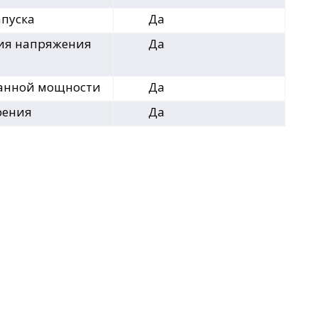
апуска
Да
ия напряжения
Да
анной мощности
Да
рения
Да