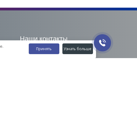
Наши контакты
е.
Принять
Узнать больше
8-800-555-35-15
info@zavod-istok.ru
Екатеринбург,
пос. Прохладный, ул. Весовая, 4