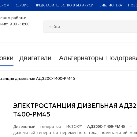
ЛЕРОМ
СЕРВИС
ПРЕДСТАВИТЕЛЬСТВО В БЕЛАРУСИ
БИБЛИОТЕКА
НОВ
Режим работы:
н-пт: 9:00 - 18:00
овки
Двигатели
Альтернаторы
Подогрев
станция дизельная АД320С-Т400-РМ45
ЭЛЕКТРОСТАНЦИЯ ДИЗЕЛЬНАЯ АД32
Т400-РМ45
Дизельный генератор ИСТОК™
АД300С-Т400-РМ45
– тр
дизельный генератор переменного тока, номинальной мо