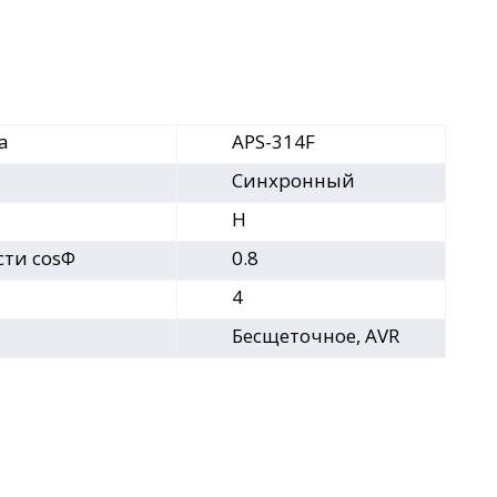
а
APS-314F
Синхронный
H
ти cosФ
0.8
4
Бесщеточное, AVR